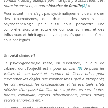
conduit l’iceberg quelque part ; ce qu’il y a sous l’eau, c’est
notre inconscient, et notre
histoire de famille
[2]
.
»
Pour autant, il ne s’agit pas systématiquement de chercher
des traumatismes, des drames, des secrets… La
psychogénéalogie peut aussi nous permettre une
compréhension, une lecture de qui nous sommes, et des
influences
et
héritages
souvent positifs que nos ancêtres
nous ont légués.
Un outil clinique ?
La psychogénéalogie reste, en substance, un outil de
cabinet, dont l’objectif est «
pour un client
[3]
de poser les
valises de son passé et accepter de lâcher prise, pour
surmonter les dégâts des traumatismes qu’il a incorporés,
les contre-coups, les conséquences et les éventuels effets
néfastes d’un passé familial, de ses plaies, erreurs, fautes,
hontes, culpabilité, regrets, déracinements, pertes, deuils,
secrets et non-dits etc.
»
Si Anne Ancelin Schützenberger a fait connaître la