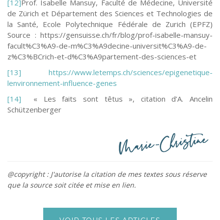
[12]
Prof. Isabelle Mansuy, Faculté de Médecine, Université
de Zürich et Département des Sciences et Technologies de
la Santé, Ecole Polytechnique Fédérale de Zurich (EPFZ)
Source : https://gensuisse.ch/fr/blog/prof-isabelle-mansuy-
facult%C3%A9-de-m%C3%A9decine-universit%C3%A9-de-
z%C3%BCrich-et-d%C3%A9partement-des-sciences-et
[13]
https://www.letemps.ch/sciences/epigenetique-
lenvironnement-influence-genes
[14]
« Les faits sont têtus », citation d’A. Ancelin
Schützenberger
@copyright : J'autorise la citation de mes textes sous réserve
que la source soit citée et mise en lien.